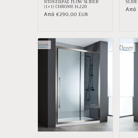
ΝΤΟΥΖΙΕΡΑΣ FLOW SLIDER
SLID
(1+1) CHROME H.220
Κανο
Από 
Κανονική
Από €290,00 EUR
τιμή
τιμή