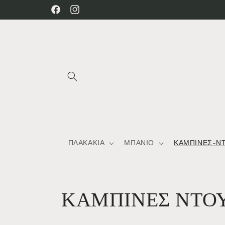
μετάβαση
Welcome to our store
Facebook
Instagram
στο
περιεχόμενο
ΠΛΑΚΑΚΙΑ
ΜΠΑΝΙΟ
ΚΑΜΠΙΝΕΣ-Ν
Σ
ΚΑΜΠΙΝΕΣ ΝΤΟΥ