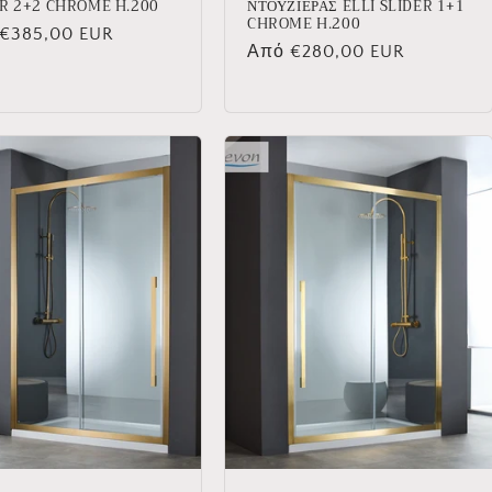
ER 2+2 CHROME H.200
ΝΤΟΥΖΙΕΡΑΣ ELLI SLIDER 1+1
CHROME H.200
νική
€385,00 EUR
Κανονική
Από €280,00 EUR
τιμή