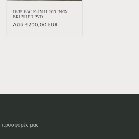
IWIS WALK-IN H.200 INOX
BRUSHED PVD
Κανονική
Από €200,00 EUR
τιμή
ις προσφορές μας