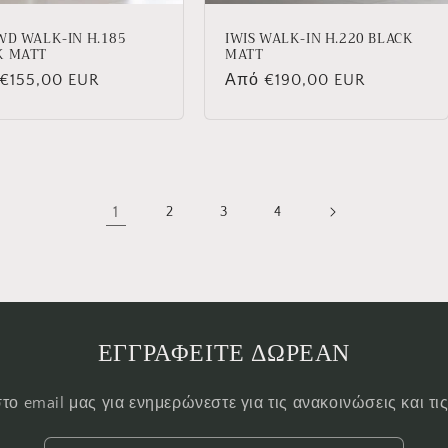
WD WALK-IN H.185
IWIS WALK-IN H.220 BLACK
K MATT
MATT
νική
€155,00 EUR
Κανονική
Από €190,00 EUR
τιμή
1
2
3
4
ΕΓΓΡΑΦΕΙΤΕ ΔΩΡΕΑΝ
το email μας για ενημερώνεστε για τις ανακοινώσεις και τ