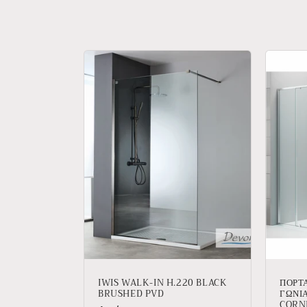
υ
λ
λ
ο
γ
ή
:
IWIS WALK-IN H.220 BLACK
ΠΟΡΤ
BRUSHED PVD
ΓΩΝΙΑ
CORN