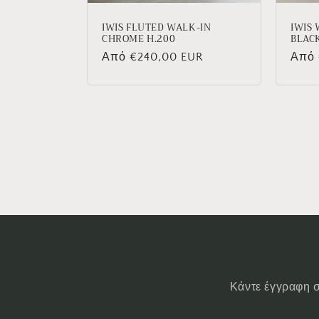
IWIS FLUTED WALK-IN
IWIS 
CHROME H.200
BLAC
Κανονική
Από €240,00 EUR
Κανο
Από 
τιμή
τιμή
Κάντε έγγραφη σ