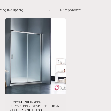
χ
ή
62 προϊόντα
ΣΥΡΟΜΕΝΗ ΠΟΡΤΑ
ΝΤΟΥΖΙΕΡΑΣ STARLET SLIDER
(1+1) FABRIC H.180