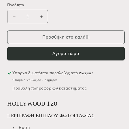
τιμή
Ποσότητα
Μείωση
Αύξηση
ποσότητας
ποσότητας
για
για
Έπιπλο
Έπιπλο
Προσθήκη στο καλάθι
Μπάνιου
Μπάνιου
Zebis
Zebis
Αγορά τώρα
Hollywood
Hollywood
120
120
Υπάρχει δυνατότητα παραλαβής από
Pyrgou 1
Έτοιμο συνήθως σε 2-4 ημέρες
Προβολή πληροφοριών καταστήματος
HOLLYWOOD 120
ΠΕΡΙΓΡΑΦΗ ΕΠΙΠΛΟΥ ΦΩΤΟΓΡΑΦΙΑΣ
Βάση