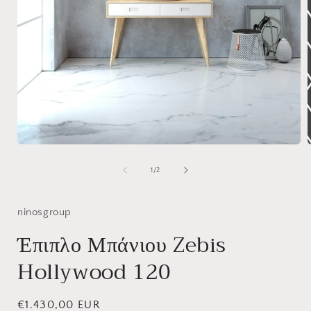
Άνοιγμα
μέσου
1
από
1
/
2
στο
βοηθητικό
παράθυρο
ninosgroup
Έπιπλο Μπάνιου Zebis
Hollywood 120
Κανονική
€1.430,00 EUR