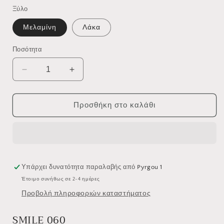
τιμή
Ξύλο
Μελαμίνη
Λάκα
Ποσότητα
Μείωση
Αύξηση
ποσότητας
ποσότητας
για
για
Έπιπλο
Έπιπλο
Προσθήκη στο καλάθι
Μπάνιου
Μπάνιου
Zebis
Zebis
Smile
Smile
060
060
Υπάρχει δυνατότητα παραλαβής από
Pyrgou 1
Έτοιμο συνήθως σε 2-4 ημέρες
Προβολή πληροφοριών καταστήματος
SMILE 060