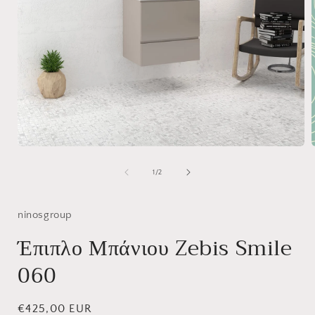
Άνοιγμα
μέσου
1
από
1
/
2
στο
βοηθητικό
παράθυρο
ninosgroup
Έπιπλο Μπάνιου Zebis Smile
060
Κανονική
€425,00 EUR