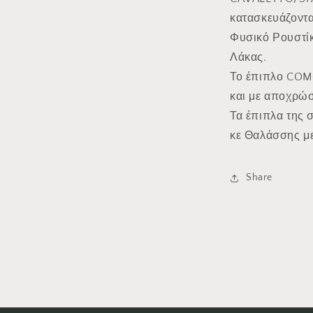
κατασκευάζοντ
Φυσικό Ρουστί
Λάκας.
Το έπιπλο COM
και με αποχρώσ
Τα έπιπλα της 
κε Θαλάσσης με
Share