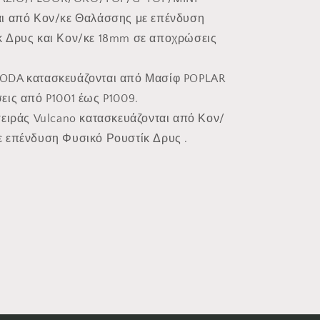
αι από Κον/κε Θαλάσσης με επένδυση
κ Δρυς και Κον/κε 18mm σε αποχρώσεις
ODA κατασκευάζονται από Μασίφ POPLAR
εις από P1001 έως P1009.
σειράς Vulcano κατασκευάζονται από Κον/
 επένδυση Φυσικό Ρουστίκ Δρυς .