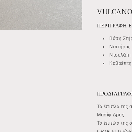
VULCANO
ΠΕΡΙΓΡΑΦΗ 
Βάση Στή
Νιπτήρας
Ντουλάπι
Καθρέπτη
ΠΡΟΔΙΑΓΡΑΦ
Τα έπιπλα της 
Μασίφ Δρυς.
Τα έπιπλα της 
CAVALETTO/SP