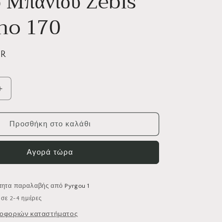
 Μπάνιου Zebis
χ
ή
no 170
UR
Αύξηση
ποσότητας
για
Έπιπλο
Προσθήκη στο καλάθι
Μπάνιου
Zebis
Αγορά τώρα
Vulcano
170
ότητα παραλαβής από
Pyrgou 1
σε 2-4 ημέρες
οφοριών καταστήματος