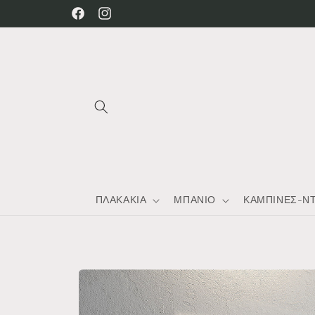
μετάβαση
Facebook
Instagram
στο
περιεχόμενο
ΠΛΑΚΑΚΙΑ
ΜΠΑΝΙΟ
ΚΑΜΠΙΝΕΣ-Ν
Μετάβαση
στις
πληροφορίες
προϊόντος