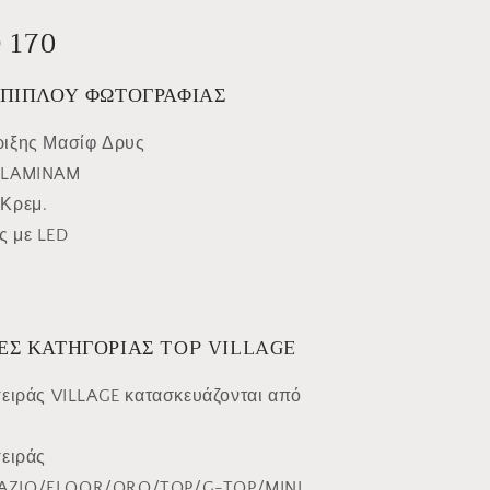
 170
ΕΠΙΠΛΟΥ ΦΩΤΟΓΡΑΦΙΑΣ
ριξης Μασίφ Δρυς
 LAMINAM
 Κρεμ.
ς με LED
ΕΣ ΚΑΤΗΓΟΡΙΑΣ TOP VILLAGE
σειράς VILLAGE κατασκευάζονται από
σειράς
AZIO/FLOOR/ORO/TOP/G-TOP/MINI