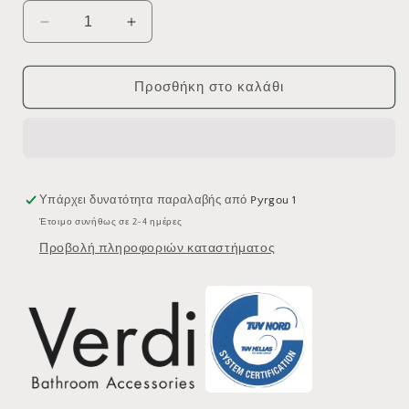
Μείωση
Αύξηση
ποσότητας
ποσότητας
για
για
ΑΓΓΙΣΤΡΟ
ΑΓΓΙΣΤΡΟ
Προσθήκη στο καλάθι
ΜΟΝΟ
ΜΟΝΟ
VERDI
VERDI
CUBE
CUBE
3070222
3070222
ΧΡΩΜΕ
ΧΡΩΜΕ
Υπάρχει δυνατότητα παραλαβής από
Pyrgou 1
Έτοιμο συνήθως σε 2-4 ημέρες
Προβολή πληροφοριών καταστήματος