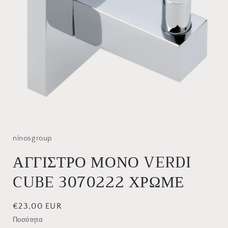
Άνοιγμα
μέσου
1
στο
ninosgroup
βοηθητικό
παράθυρο
ΑΓΓΙΣΤΡΟ ΜΟΝΟ VERDI
CUBE 3070222 ΧΡΩΜΕ
Κανονική
€23,00 EUR
τιμή
Ποσότητα