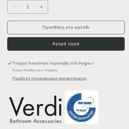
Μείωση
Αύξηση
ποσότητας
ποσότητας
για
για
ΑΓΓΙΣΤΡΟ
ΑΓΓΙΣΤΡΟ
Προσθήκη στο καλάθι
ΜΟΝΟ
ΜΟΝΟ
VERDI
VERDI
Αγορά τώρα
EPSILON
EPSILON
3050222
3050222
ΧΡΩΜΕ
ΧΡΩΜΕ
Υπάρχει δυνατότητα παραλαβής από
Pyrgou 1
Έτοιμο συνήθως σε 2-4 ημέρες
Προβολή πληροφοριών καταστήματος