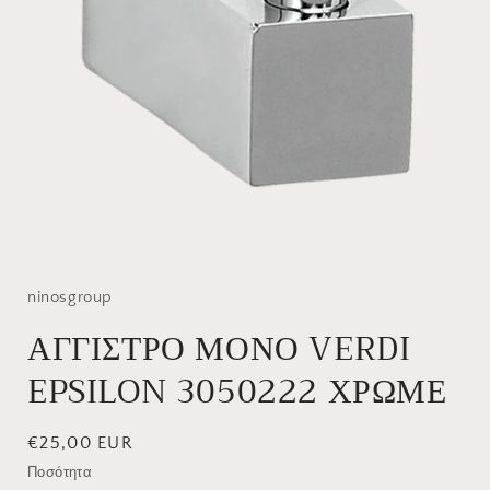
Άνοιγμα
μέσου
1
στο
ninosgroup
βοηθητικό
παράθυρο
ΑΓΓΙΣΤΡΟ ΜΟΝΟ VERDI
EPSILON 3050222 ΧΡΩΜΕ
Κανονική
€25,00 EUR
τιμή
Ποσότητα