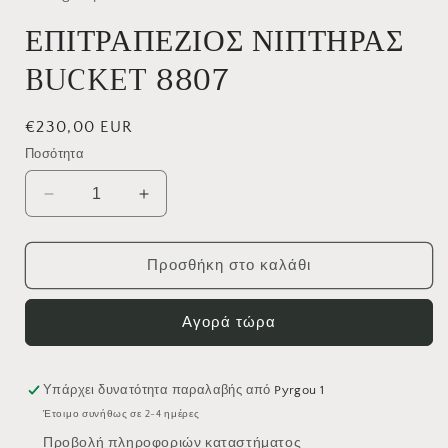
ΕΠΙΤΡΑΠΕΖΙΟΣ ΝΙΠΤΗΡΑΣ
BUCKET 8807
Κανονική
€230,00 EUR
τιμή
Ποσότητα
Μείωση
Αύξηση
ποσότητας
ποσότητας
για
για
ΕΠΙΤΡΑΠΕΖΙΟΣ
ΕΠΙΤΡΑΠΕΖΙΟΣ
Προσθήκη στο καλάθι
ΝΙΠΤΗΡΑΣ
ΝΙΠΤΗΡΑΣ
BUCKET
BUCKET
Αγορά τώρα
8807
8807
Υπάρχει δυνατότητα παραλαβής από
Pyrgou 1
Έτοιμο συνήθως σε 2-4 ημέρες
Προβολή πληροφοριών καταστήματος