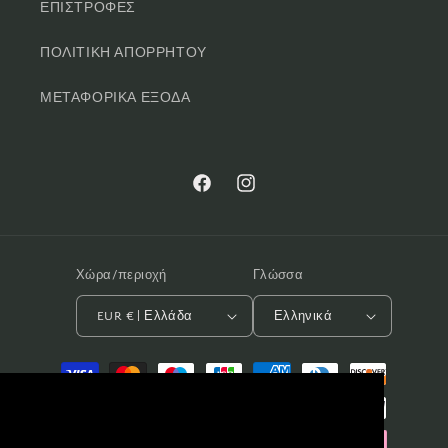
ΕΠΙΣΤΡΟΦΕΣ
ΠΟΛΙΤΙΚΗ ΑΠΟΡΡΗΤΟΥ
ΜΕΤΑΦΟΡΙΚΑ ΕΞΟΔΑ
Facebook
Instagram
Χώρα/περιοχή
Γλώσσα
EUR € | Ελλάδα
Ελληνικά
Μέθοδοι
πληρωμής
Αυτός ο ιστότοπος χρησιμοποιεί cookies
για να εξασφαλίσει την καλύτερη δυνατή