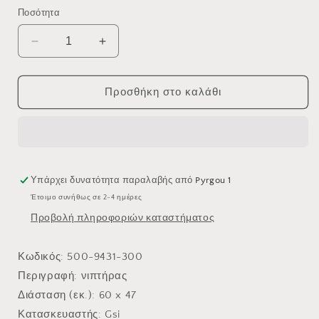
τιμή
Ποσότητα
Μείωση
Αύξηση
ποσότητας
ποσότητας
για
για
ΕΠΙΤΡΑΠΕΖΙΟΣ
ΕΠΙΤΡΑΠΕΖΙΟΣ
Προσθήκη στο καλάθι
ΝΙΠΤΗΡΑΣ
ΝΙΠΤΗΡΑΣ
KUBE-
KUBE-
X
X
9431-
9431-
300
300
60X47
60X47
Υπάρχει δυνατότητα παραλαβής από
Pyrgou 1
Έτοιμο συνήθως σε 2-4 ημέρες
Προβολή πληροφοριών καταστήματος
Κωδικός
: 500-9431-300
Περιγραφή
: νιπτήρας
Διάσταση (εκ.)
: 60 x 47
Κατασκευαστής
: Gsi