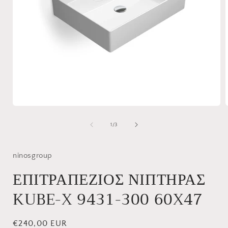
Άνοιγμα
μέσου
1
από
1
/
3
στο
βοηθητικό
παράθυρο
ninosgroup
ΕΠΙΤΡΑΠΕΖΙΟΣ ΝΙΠΤΗΡΑΣ
KUBE-X 9431-300 60X47
Κανονική
€240,00 EUR