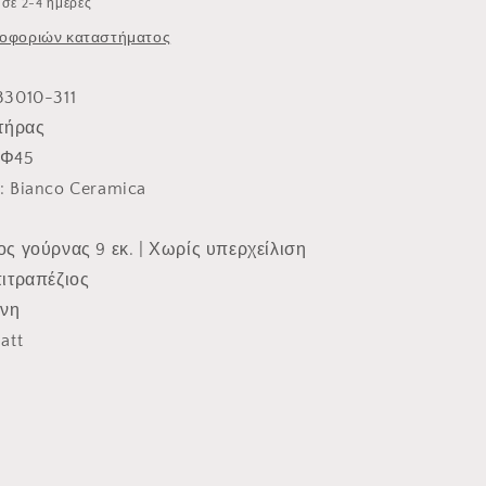
σε 2-4 ημέρες
οφοριών καταστήματος
33010-311
πτήρας
 Φ45
: Bianco Ceramica
ος γούρνας 9 εκ. | Χωρίς υπερχείλιση
πιτραπέζιος
άνη
att