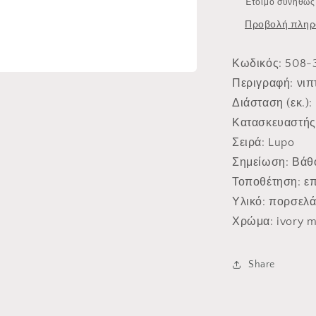
Έτοιμο συνήθως 
Προβολή πληρ
Κωδικός
: 508-
Περιγραφή
: νι
Διάσταση (εκ.)
:
Κατασκευαστής
Σειρά
: Lupo
Σημείωση
: Βάθ
Τοποθέτηση
: ε
Υλικό
: πορσελ
Χρώμα
: ivory m
Share