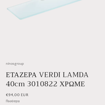
Άνοιγμα
μέσου
1
στο
ninosgroup
βοηθητικό
παράθυρο
ΕΤΑΖΕΡΑ VERDI LAMDA
40cm 3010822 ΧΡΩΜΕ
Κανονική
€94,00 EUR
τιμή
Ποσότητα