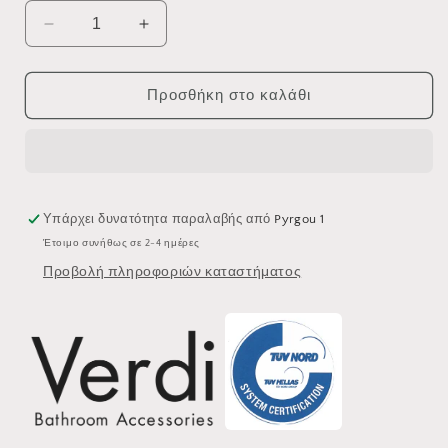
Μείωση
Αύξηση
ποσότητας
ποσότητας
για
για
ΕΤΑΖΕΡΑ
ΕΤΑΖΕΡΑ
Προσθήκη στο καλάθι
VERDI
VERDI
LAMDA
LAMDA
40cm
40cm
3010822
3010822
ΧΡΩΜΕ
ΧΡΩΜΕ
Υπάρχει δυνατότητα παραλαβής από
Pyrgou 1
Έτοιμο συνήθως σε 2-4 ημέρες
Προβολή πληροφοριών καταστήματος