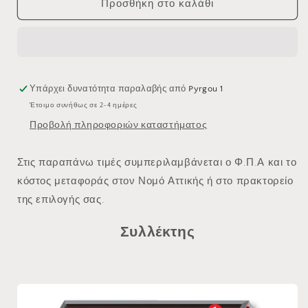
ΗΛΙΑΚΑ
ΗΛΙΑΚΑ
Προσθήκη στο καλάθι
ΣΥΣΤΗΜΑΤΑ
ΣΥΣΤΗΜΑΤΑ
160
160
LT
LT
ALPHATHERM
ALPHATHERM
3ης
3ης
ενέργειας
ενέργειας
Υπάρχει δυνατότητα παραλαβής από
Pyrgou 1
Έτοιμο συνήθως σε 2-4 ημέρες
Προβολή πληροφοριών καταστήματος
Στις παραπάνω τιμές συμπεριλαμβάνεται ο Φ.Π.Α και το
κόστος μεταφοράς στον Νομό Αττικής ή στο πρακτορείο
της επιλογής σας.
Συλλέκτης