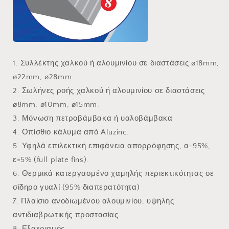
1. Συλλέκτης χαλκού ή αλουμινίου
σε διαστάσεις ø18mm,
ø22mm,
ø28mm.
2. Σωλήνες ροής χαλκού ή
αλουμινίου σε διαστάσεις
ø8mm,
ø10mm, ø15mm.
3. Μόνωση πετροβάμβακα ή
υαλοβάμβακα
4. Οπίσθιο κάλυμα από Aluzinc.
5. Υφηλά επιλεκτική επιφάνεια
απορρόφησης, α=95%,
ε=5% (full
plate fins).
6. Θερμικά κατεργασμένο χαμηλής
περιεκτικότητας σε
σίδηρο γυαλί
(95% διαπερατότητα)
7. Πλαίσιο ανοδιωμένου αλουμινίου,
υψηλής
αντιδιαβρωτικής
προστασίας.
8. Εξαερισμός.