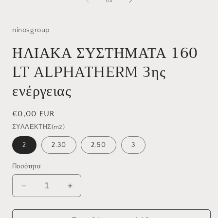
από
1
/
3
ninosgroup
ΗΛΙΑΚΑ ΣΥΣΤΗΜΑΤΑ 160
LT ALPHATHERM 3ης
ενέργειας
Κανονική
€0,00 EUR
τιμή
ΣΥΛΛΕΚΤΗΣ(m2)
2
2.30
2.50
3
Ποσότητα
Μείωση
Αύξηση
ποσότητας
ποσότητας
για
για