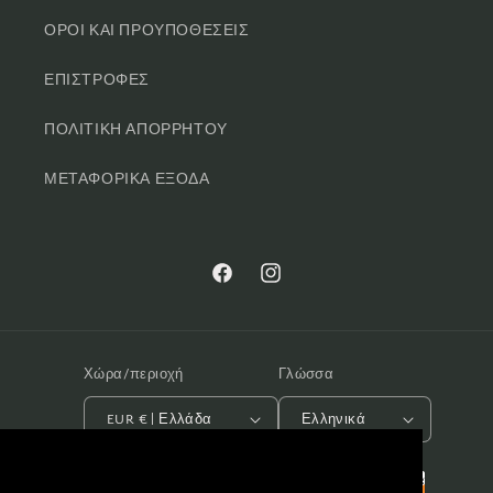
ΟΡΟΙ ΚΑΙ ΠΡΟΥΠΟΘΕΣΕΙΣ
ΕΠΙΣΤΡΟΦΕΣ
ΠΟΛΙΤΙΚΗ ΑΠΟΡΡΗΤΟΥ
ΜΕΤΑΦΟΡΙΚΑ ΕΞΟΔΑ
Facebook
Instagram
Χώρα/περιοχή
Γλώσσα
EUR € | Ελλάδα
Ελληνικά
Μέθοδοι
Αυτός ο ιστότοπος χρησιμοποιεί cookies