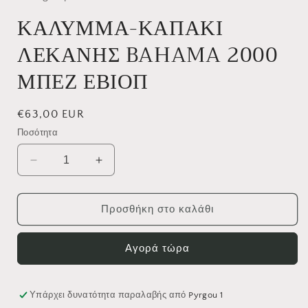
ΚΑΛΥΜΜΑ-ΚΑΠΑΚΙ
ΛΕΚΑΝΗΣ BAHAMA 2000
ΜΠΕΖ ΕΒΙΟΠ
Κανονική
€63,00 EUR
τιμή
Ποσότητα
Μείωση
Αύξηση
ποσότητας
ποσότητας
για
για
ΚΑΛΥΜΜΑ-
ΚΑΛΥΜΜΑ-
Προσθήκη στο καλάθι
ΚΑΠΑΚΙ
ΚΑΠΑΚΙ
ΛΕΚΑΝΗΣ
ΛΕΚΑΝΗΣ
Αγορά τώρα
BAHAMA
BAHAMA
2000
2000
ΜΠΕΖ
ΜΠΕΖ
ΕΒΙΟΠ
ΕΒΙΟΠ
Υπάρχει δυνατότητα παραλαβής από
Pyrgou 1