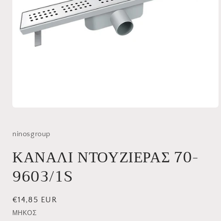
Άνοιγμα
μέσου
1
στο
ninosgroup
βοηθητικό
παράθυρο
ΚΑΝΑΛΙ ΝΤΟΥΖΙΕΡΑΣ 70-
9603/1S
Κανονική
€14,85 EUR
τιμή
ΜΗΚΟΣ