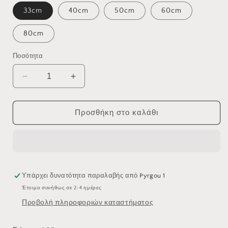
33cm
40cm
50cm
60cm
80cm
Ποσότητα
Μείωση
Αύξηση
ποσότητας
ποσότητας
για
για
ΚΑΝΑΛΙ
ΚΑΝΑΛΙ
Προσθήκη στο καλάθι
ΝΤΟΥΖΙΕΡΑΣ
ΝΤΟΥΖΙΕΡΑΣ
70-
70-
9603/1S
9603/1S
Υπάρχει δυνατότητα παραλαβής από
Pyrgou 1
Έτοιμο συνήθως σε 2-4 ημέρες
Προβολή πληροφοριών καταστήματος