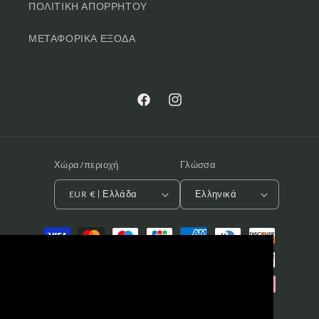
ΠΟΛΙΤΙΚΗ ΑΠΟΡΡΗΤΟΥ
ΜΕΤΑΦΟΡΙΚΑ ΕΞΟΔΑ
Facebook
Instagram
Χώρα/περιοχή
Γλώσσα
EUR € | Ελλάδα
Ελληνικά
Μέθοδοι
πληρωμής
Αυτός ο ιστότοπος χρησιμοποιεί cookies
για να εξασφαλίσει την καλύτερη δυνατή
εμπειρία στους χρήστες του. Πατήστε
αποδοχή εφόσον συμφωνείτε