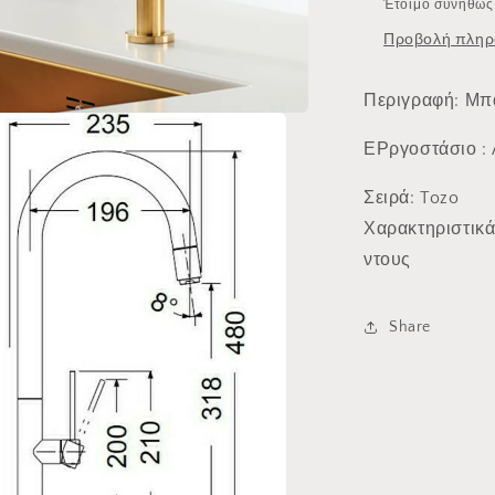
Έτοιμο συνήθως 
Προβολή πληρ
Περιγραφή: Μπα
ΕΡργοστάσιο :
Σειρά: Tozo
Χαρακτηριστικά
ντους
Share