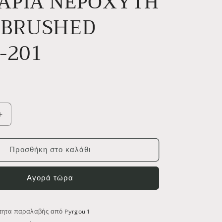
ΑΡΙΑ ΝΕΡΟΧΥΤΗ
χ
ή
 BRUSHED
-201
R
Αύξηση
ποσότητας
για
ΜΠΑΤΑΡΙΑ
Προσθήκη στο καλάθι
Η
ΝΕΡΟΧΥΤΗ
GOLD
Αγορά τώρα
BRUSHED
48780-
201
ότητα παραλαβής από
Pyrgou 1