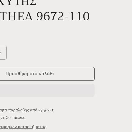
ΧΥΤΗΣ
χ
ή
THEA 9672-110
R
Αύξηση
ποσότητας
για
ΗΣ
ΝΕΡΟΧΥΤΗΣ
Προσθήκη στο καλάθι
AMALTHEA
9672-
110
ότητα παραλαβής από
Pyrgou 1
σε 2-4 ημέρες
οφοριών καταστήματος