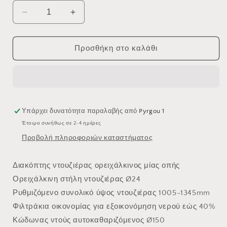
Μείωση
Αύξηση
ποσότητας
ποσότητας
για
για
ΜΠΑΤΑΡΙΑ
ΜΠΑΤΑΡΙΑ
Προσθήκη στο καλάθι
ΝΤΟΥΖΙΕΡΑΣ
ΝΤΟΥΖΙΕΡΑΣ
CORONA
CORONA
PRIMO
PRIMO
00-
00-
4354
4354
Υπάρχει δυνατότητα παραλαβής από
Pyrgou 1
Έτοιμο συνήθως σε 2-4 ημέρες
Προβολή πληροφοριών καταστήματος
Διακόπτης ντουζιέρας ορειχάλκινος μίας οπής
Ορειχάλκινη στήλη ντουζιέρας Ø24
Ρυθμιζόμενο συνολικό ύψος ντουζιέρας 1005-1345mm
Φιλτράκια οικονομίας για εξοικονόμηση νερού εώς 40%
Κώδωνας ντούς αυτοκαθαριζόμενος Ø150