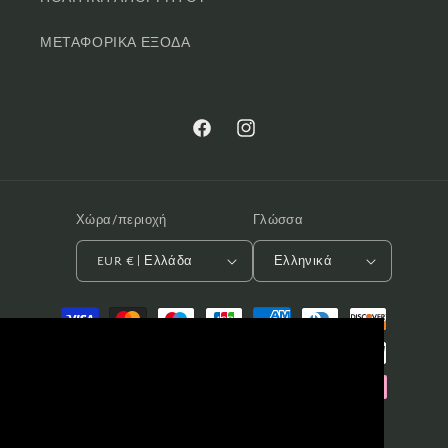
ΜΕΤΑΦΟΡΙΚΑ ΕΞΟΔΑ
Facebook
Instagram
Χώρα/περιοχή
Γλώσσα
EUR € | Ελλάδα
Ελληνικά
Μέθοδοι
πληρωμής
Αυτός ο ιστότοπος χρησιμοποιεί cookies
για να εξασφαλίσει την καλύτερη δυνατή
εμπειρία στους χρήστες του. Πατήστε
αποδοχή εφόσον συμφωνείτε