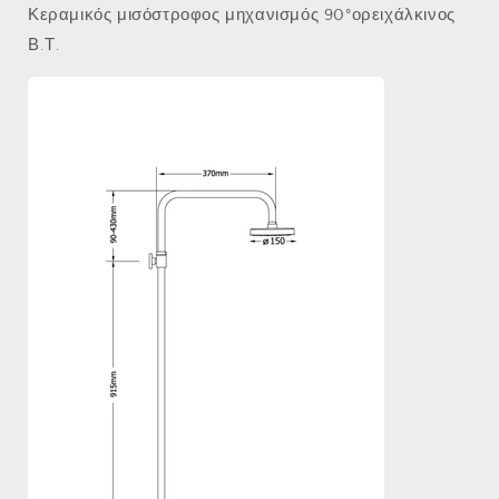
Κεραμικός μισόστροφος μηχανισμός 90°ορειχάλκινος
Β.Τ.