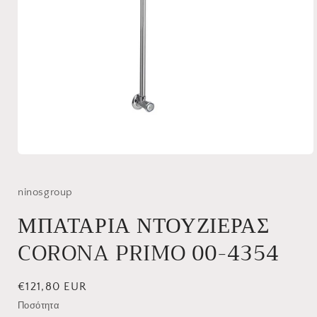
Άνοιγμα
μέσου
1
στο
ninosgroup
βοηθητικό
παράθυρο
ΜΠΑΤΑΡΙΑ ΝΤΟΥΖΙΕΡΑΣ
CORONA PRIMO 00-4354
Κανονική
€121,80 EUR
τιμή
Ποσότητα