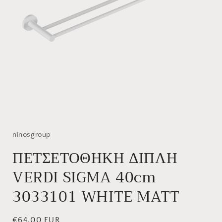
Άνοιγμα
μέσου
1
στο
ninosgroup
βοηθητικό
παράθυρο
ΠΕΤΣΕΤΟΘΗΚΗ ΔΙΠΛΗ
VERDI SIGMA 40cm
3033101 WHITE MATT
Κανονική
€64,00 EUR