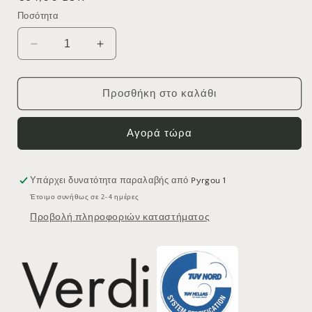
τιμή
Ποσότητα
Μείωση
Αύξηση
ποσότητας
ποσότητας
για
για
ΠΕΤΣΕΤΟΘΗΚΗ
ΠΕΤΣΕΤΟΘΗΚΗ
Προσθήκη στο καλάθι
ΔΙΠΛΗ
ΔΙΠΛΗ
VERDI
VERDI
Αγορά τώρα
SIGMA
SIGMA
40cm
40cm
3033101
3033101
WHITE
WHITE
Υπάρχει δυνατότητα παραλαβής από
Pyrgou 1
MATT
MATT
Έτοιμο συνήθως σε 2-4 ημέρες
Προβολή πληροφοριών καταστήματος