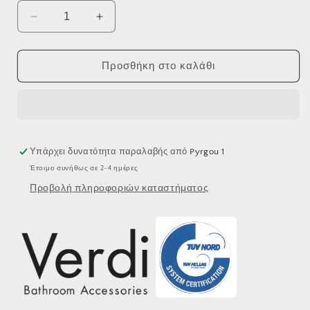
Μείωση
Αύξηση
ποσότητας
ποσότητας
για
για
ΣΑΠΟΥΝΟΘΗΚΗ
ΣΑΠΟΥΝΟΘΗΚΗ
Προσθήκη στο καλάθι
VERDI
VERDI
DELTA
DELTA
3060622
3060622
ΧΡΩΜΕ
ΧΡΩΜΕ
Υπάρχει δυνατότητα παραλαβής από
Pyrgou 1
Έτοιμο συνήθως σε 2-4 ημέρες
Προβολή πληροφοριών καταστήματος