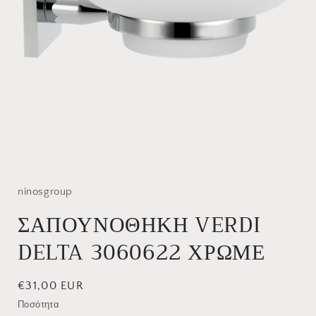
Άνοιγμα
μέσου
1
στο
ninosgroup
βοηθητικό
παράθυρο
ΣΑΠΟΥΝΟΘΗΚΗ VERDI
DELTA 3060622 ΧΡΩΜΕ
Κανονική
€31,00 EUR
τιμή
Ποσότητα