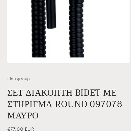
Άνοιγμα
μέσου
1
στο
ninosgroup
βοηθητικό
παράθυρο
ΣΕΤ ΔΙΑΚΟΠΤΗ BIDET ΜΕ
ΣΤΗΡΙΓΜΑ ROUND 097078
ΜΑΥΡΟ
Κανονική
€77,00 EUR