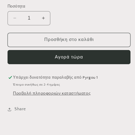
τιμή
Ποσότητα
Μείωση
Αύξηση
ποσότητας
ποσότητας
για
για
ΣΕΤ
ΣΕΤ
Προσθήκη στο καλάθι
ΔΙΑΚΟΠΤΗ
ΔΙΑΚΟΠΤΗ
BIDET
BIDET
Αγορά τώρα
ΜΕ
ΜΕ
ΣΤΗΡΙΓΜΑ
ΣΤΗΡΙΓΜΑ
ROUND
ROUND
097078
097078
Υπάρχει δυνατότητα παραλαβής από
Pyrgou 1
ΜΑΥΡΟ
ΜΑΥΡΟ
Έτοιμο συνήθως σε 2-4 ημέρες
Προβολή πληροφοριών καταστήματος
Share