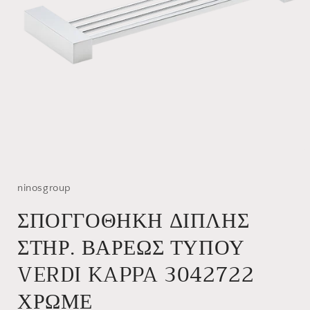
Άνοιγμα
μέσου
1
στο
ninosgroup
βοηθητικό
παράθυρο
ΣΠΟΓΓΟΘΗΚΗ ΔΙΠΛΗΣ
ΣΤΗΡ. ΒΑΡΕΩΣ ΤΥΠΟΥ
VERDI KAPPA 3042722
ΧΡΩΜΕ