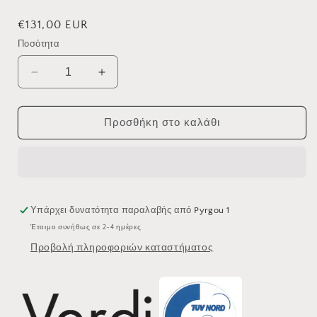
Κανονική
€131,00 EUR
τιμή
Ποσότητα
Μείωση
Αύξηση
ποσότητας
ποσότητας
για
για
ΣΠΟΓΓΟΘΗΚΗ
ΣΠΟΓΓΟΘΗΚΗ
Προσθήκη στο καλάθι
ΔΙΠΛΗΣ
ΔΙΠΛΗΣ
ΣΤΗΡ.
ΣΤΗΡ.
ΒΑΡΕΩΣ
ΒΑΡΕΩΣ
ΤΥΠΟΥ
ΤΥΠΟΥ
VERDI
VERDI
KAPPA
KAPPA
Υπάρχει δυνατότητα παραλαβής από
Pyrgou 1
3042722
3042722
Έτοιμο συνήθως σε 2-4 ημέρες
ΧΡΩΜΕ
ΧΡΩΜΕ
Προβολή πληροφοριών καταστήματος