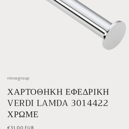
Άνοιγμα
μέσου
1
στο
ninosgroup
βοηθητικό
παράθυρο
ΧΑΡΤΟΘΗΚΗ ΕΦΕΔΡΙΚΗ
VERDI LAMDA 3014422
ΧΡΩΜΕ
Κανονική
€31,00 EUR