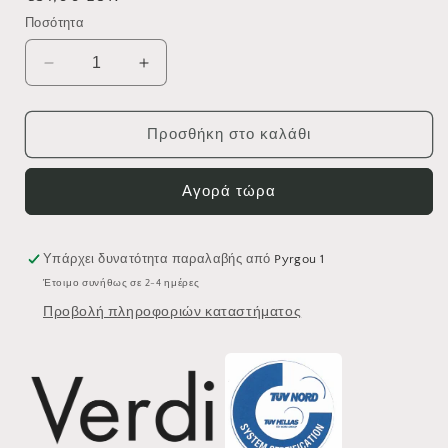
τιμή
Ποσότητα
Μείωση
Αύξηση
ποσότητας
ποσότητας
για
για
ΧΑΡΤΟΘΗΚΗ
ΧΑΡΤΟΘΗΚΗ
Προσθήκη στο καλάθι
ΕΦΕΔΡΙΚΗ
ΕΦΕΔΡΙΚΗ
VERDI
VERDI
Αγορά τώρα
LAMDA
LAMDA
3014422
3014422
ΧΡΩΜΕ
ΧΡΩΜΕ
Υπάρχει δυνατότητα παραλαβής από
Pyrgou 1
Έτοιμο συνήθως σε 2-4 ημέρες
Προβολή πληροφοριών καταστήματος