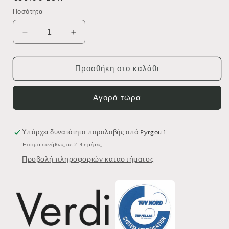
τιμή
Ποσότητα
Μείωση
Αύξηση
ποσότητας
ποσότητας
για
για
ΧΑΡΤΟΘΗΚΗ
ΧΑΡΤΟΘΗΚΗ
Προσθήκη στο καλάθι
ΕΦΕΔΡΙΚΗ
ΕΦΕΔΡΙΚΗ
VERDI
VERDI
Αγορά τώρα
SIGMA
SIGMA
3034401
3034401
WHITE
WHITE
MATT
MATT
Υπάρχει δυνατότητα παραλαβής από
Pyrgou 1
Έτοιμο συνήθως σε 2-4 ημέρες
Προβολή πληροφοριών καταστήματος