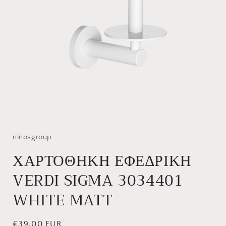
Άνοιγμα
μέσου
1
στο
ninosgroup
βοηθητικό
παράθυρο
ΧΑΡΤΟΘΗΚΗ ΕΦΕΔΡΙΚΗ
VERDI SIGMA 3034401
WHITE MATT
Κανονική
€39,00 EUR