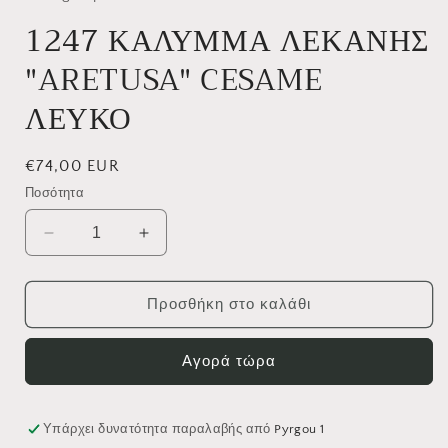
1247 ΚΑΛΥΜΜΑ ΛΕΚΑΝΗΣ
"ARETUSA" CESAME
ΛΕΥΚΟ
Κανονική
€74,00 EUR
τιμή
Ποσότητα
Μείωση
Αύξηση
ποσότητας
ποσότητας
για
για
1247
1247
Προσθήκη στο καλάθι
ΚΑΛΥΜΜΑ
ΚΑΛΥΜΜΑ
ΛΕΚΑΝΗΣ
ΛΕΚΑΝΗΣ
Αγορά τώρα
&quot;ARETUSA&quot;
&quot;ARETUSA&quot;
CESAME
CESAME
ΛΕΥΚΟ
ΛΕΥΚΟ
Υπάρχει δυνατότητα παραλαβής από
Pyrgou 1