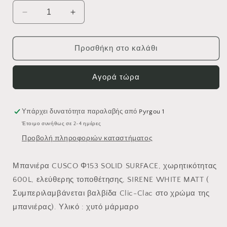
Μείωση
Αύξηση
ποσότητας
ποσότητας
για
για
CUSCO
CUSCO
Προσθήκη στο καλάθι
ROUND
ROUND
SIRENE
SIRENE
Αγορά τώρα
WHITE
WHITE
MATT
MATT
Υπάρχει δυνατότητα παραλαβής από
Pyrgou 1
Έτοιμο συνήθως σε 2-4 ημέρες
Προβολή πληροφοριών καταστήματος
Μπανιέρα CUSCO Φ153 SOLID SURFACE, χωρητικότητας
600L, ελεύθερης τοποθέτησης, SIRENE WHITE MATT (
Συμπεριλαμβάνεται βαλβίδα Clic-Clac στο χρώμα της
μπανιέρας). Υλικό : χυτό μάρμαρο