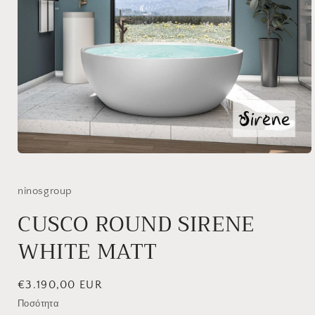
Άνοιγμα
μέσου
1
στο
ninosgroup
βοηθητικό
παράθυρο
CUSCO ROUND SIRENE
WHITE MATT
Κανονική
€3.190,00 EUR
τιμή
Ποσότητα