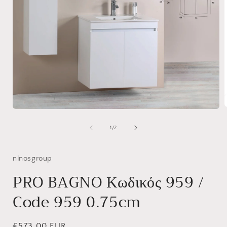
Άνοιγμα
μέσου
1
από
1
/
2
στο
βοηθητικό
παράθυρο
ninosgroup
PRO BAGNO Κωδικός 959 /
Code 959 0.75cm
Κανονική
€573,00 EUR