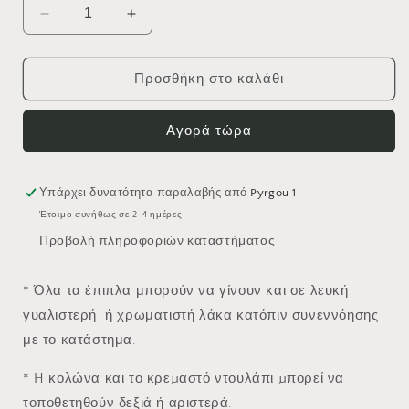
Μείωση
Αύξηση
ποσότητας
ποσότητας
για
για
PRO
PRO
Προσθήκη στο καλάθι
BAGNO
BAGNO
Κωδικός
Κωδικός
Αγορά τώρα
959
959
/
/
Code
Code
959
959
Υπάρχει δυνατότητα παραλαβής από
Pyrgou 1
0.75cm
0.75cm
Έτοιμο συνήθως σε 2-4 ημέρες
Προβολή πληροφοριών καταστήματος
* Όλα τα έπιπλα μπορούν να γίνουν και σε λευκή
γυαλιστερή ή χρωματιστή λάκα κατόπιν συνεννόησης
με το κατάστημα.
* H κολώνα και το κρεµαστό ντουλάπι µπορεί να
τοποθετηθούν δεξιά ή αριστερά.