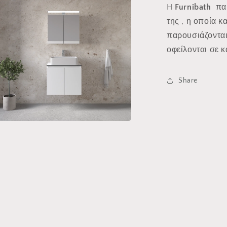
H
Furnibath
παρ
τικό
θυρο
της , η οποία 
παρουσιάζονται
οφείλονται σε 
Share
μα
υ
τικό
θυρο