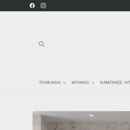
μετάβαση
Facebook
Instagram
στο
περιεχόμενο
ΠΛΑΚΑΚΙΑ
ΜΠΑΝΙΟ
ΚΑΜΠΙΝΕΣ-Ν
Μετάβαση
στις
πληροφορίες
προϊόντος