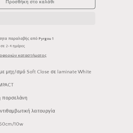
ROYAL
Προσθήκη στο καλάθι
BATH
MADRID
WHITE
H
5MDCTCWH
ότητα παραλαβής από
Pyrgou 1
σε 2-4 ημέρες
οφοριών καταστήματος
με μηχ/σμό Soft Close σε laminate White
MPACT
ή πορσελάνη
ντιθαμβωτική λειτουργία
 60cm/10w