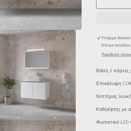
ROYAL
BATH
MADRID
WHITE
5MDCTCW
Υπάρχει δυνατ
Έτοιμο συνήθως 
Προβολή πληρ
Βάση 2 πόρτες 
Επικάλυψη CO
Νιπτήρας λευκ
Καθρέφτης με α
μα
υ
Φωτιστικό LED