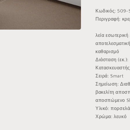
Κωδικός
: 509
Περιγραφή
: κρ
λεία εσωτερική
αποτελεσματική
καθαρισμό
Διάσταση (εκ.)
:
Κατασκευαστής
Σειρά
: Smart
Σημείωση
: Δια
βακελίτη αποσπ
αποσπώμενο Sli
Υλικό
: πορσελ
Χρώμα
: λευκό