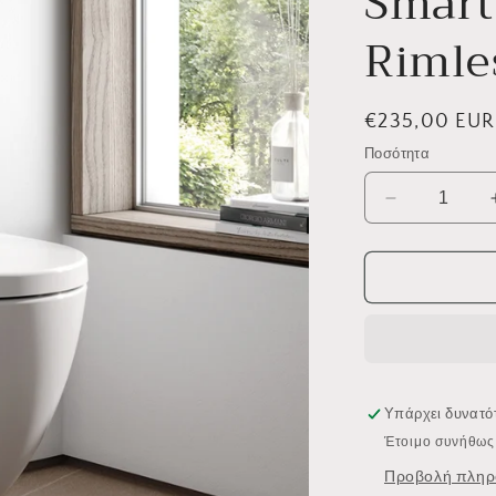
Smart
Rimle
Κανονική
€235,00 EUR
τιμή
Ποσότητα
Μείωση
ποσότητας
για
Smart
SM2600
Rimless
Υπάρχει δυνατ
Έτοιμο συνήθως 
Προβολή πληρ