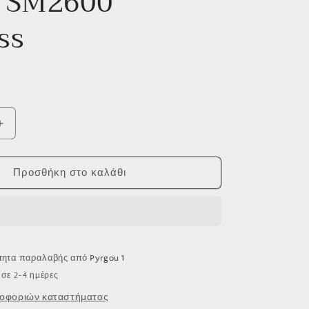
 SM2600
χ
ή
ss
Αύξηση
ποσότητας
για
Smart
Προσθήκη στο καλάθι
SM2600
Rimless
ότητα παραλαβής από
Pyrgou 1
σε 2-4 ημέρες
οφοριών καταστήματος